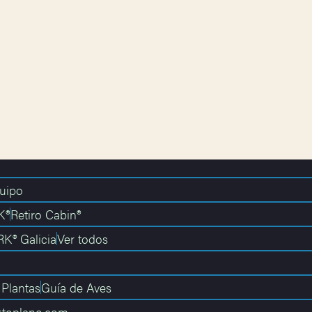
uipo
K®
Retiro Cabin®
K® Galicia
Ver todos
 Plantas
Guía de Aves
rtoplano.com