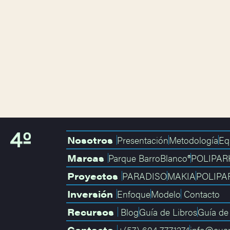
Nosotros
Presentación
Metodología
Eq
Marcas
Parque BarroBlanco®
POLIPAR
Proyectos
PARADISO
MAKIA
POLIPAR
Inversión
Enfoque
Modelo
Contacto
Recursos
Blog
Guía de Libros
Guía de
Contacto
+(57) 604 7771274
info@cua